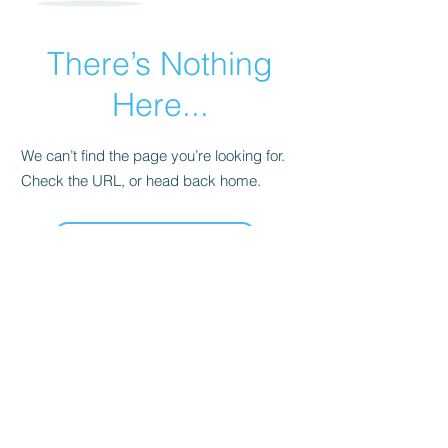
There’s Nothing
Here...
We can’t find the page you’re looking for.
Check the URL, or head back home.
Go Home
MENTIONS LÉGALES
POLITIQUE DE CONFIDENTIALITÉ
hello@mamarecrutement.fr
51 rue de Vincennes, 93100 Montreuil, France