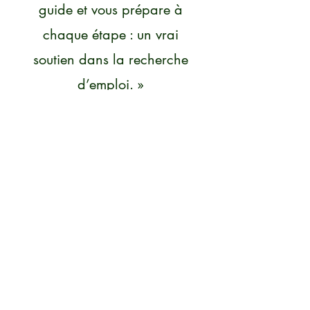
guide et vous prépare à
chaque étape : un vrai
soutien dans la recherche
d’emploi. »
Marie F.
« Un suivi sérieux, réactif et
structuré. MATCHMAKER a
vraiment facilité tout mon